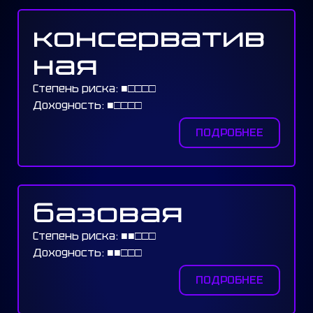
консерватив
ная
Степень риска: ■︎□︎□︎□︎□︎
Доходность: ■︎□︎□︎□︎□︎
ПОДРОБНЕЕ
базовая
Степень риска: ■︎■︎□︎□︎□︎
Доходность: ■︎■︎□︎□︎□︎
ПОДРОБНЕЕ