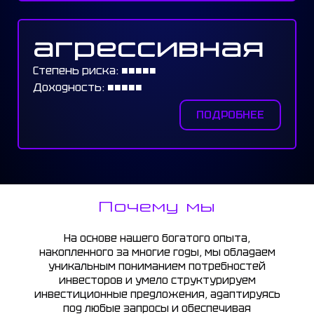
агрессивная
Степень риска: ■︎■︎■︎■︎■︎
Доходность: ■︎■︎■︎■︎■︎
ПОДРОБНЕЕ
Почему мы
На основе нашего богатого опыта,
накопленного за многие годы, мы обладаем
уникальным пониманием потребностей
инвесторов и умело структурируем
инвестиционные предложения, адаптируясь
под любые запросы и обеспечивая